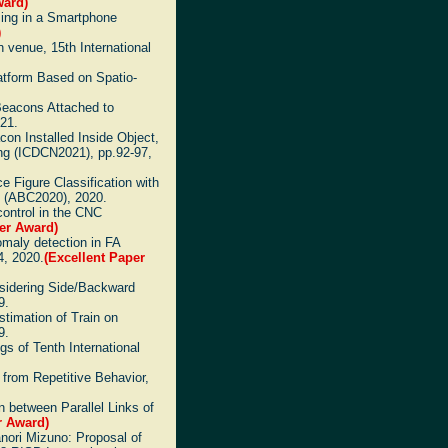
ward)
sing in a Smartphone
)
n venue, 15th International
atform Based on Spatio-
 Beacons Attached to
21.
on Installed Inside Object,
ing (ICDCN2021), pp.92-97,
 Figure Classification with
g (ABC2020), 2020.
control in the CNC
per Award)
nomaly detection in FA
4, 2020.
(Excellent Paper
nsidering Side/Backward
9.
stimation of Train on
9.
gs of Tenth International
from Repetitive Behavior,
on between Parallel Links of
r Award)
nori Mizuno: Proposal of