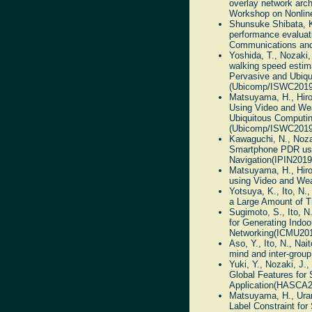
overlay network arch
Workshop on Nonline
Shunsuke Shibata, K
performance evaluati
Communications and 
Yoshida, T., Nozaki,
walking speed estim
Pervasive and Ubiq
(Ubicomp/ISWC2019)
Matsuyama, H., Hiro
Using Video and Wea
Ubiquitous Computi
(Ubicomp/ISWC2019)
Kawaguchi, N., Nozak
Smartphone PDR usin
Navigation(IPIN2019
Matsuyama, H., Hiroi
using Video and Wea
Yotsuya, K., Ito, N.
a Large Amount of T
Sugimoto, S., Ito, N
for Generating Indo
Networking(ICMU201
Aso, Y., Ito, N., Nai
mind and inter-grou
Yuki, Y., Nozaki, J.
Global Features for
Application(HASCA2
Matsuyama, H., Uran
Label Constraint fo