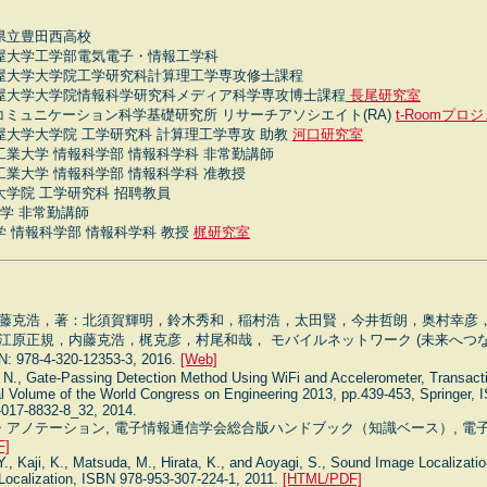
 愛知県立豊田西高校
.3 名古屋大学工学部電気電子・情報工学科
.3 名古屋大学大学院工学研究科計算理工学専攻修士課程
.3 名古屋大学大学院情報科学研究科メディア科学専攻博士課程
長尾研究室
.3 NTTコミュニケーション科学基礎研究所 リサーチアソシエイト(RA)
t-Roomプロ
.3 名古屋大学大学院 工学研究科 計算理工学専攻 助教
河口研究室
3 愛知工業大学 情報科学部 情報科学科 非常勤講師
3 愛知工業大学 情報科学部 情報科学科 准教授
大学大学院 工学研究科 招聘教員
期大学 非常勤講師
業大学 情報科学部 情報科学科 教授
梶研究室
藤克浩，著：北須賀輝明，鈴木秀和，稲村浩，太田賢，今井哲朗，奥村幸彦
江原正規，内藤克浩，梶克彦，村尾和哉， モバイルネットワーク (未来へつな
78-4-320-12353-3, 2016.
[Web]
, N., Gate-Passing Detection Method Using WiFi and Accelerometer, Transact
l Volume of the World Congress on Engineering 2013, pp.439-453, Springer, 
-017-8832-8_32, 2014.
・アノテーション, 電子情報通信学会総合版ハンドブック（知識ベース）, 電子情
F]
 Y., Kaji, K., Matsuda, M., Hirata, K., and Aoyagi, S., Sound Image Localizati
ocalization, ISBN 978-953-307-224-1, 2011.
[HTML/PDF]