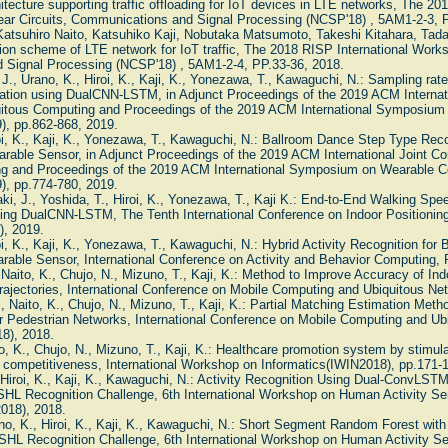
itecture supporting traffic offloading for IoT devices in LTE networks, The 20
ar Circuits, Communications and Signal Processing (NCSP'18) , 5AM1-2-3, P
atsuhiro Naito, Katsuhiko Kaji, Nobutaka Matsumoto, Takeshi Kitahara, Tada
on scheme of LTE network for IoT traffic, The 2018 RISP International Works
Signal Processing (NCSP'18) , 5AM1-2-4, PP.33-36, 2018.
 J., Urano, K., Hiroi, K., Kaji, K., Yonezawa, T., Kawaguchi, N.: Sampling ra
ation using DualCNN-LSTM, in Adjunct Proceedings of the 2019 ACM Internat
uitous Computing and Proceedings of the 2019 ACM International Symposiu
, pp.862-868, 2019.
i, K., Kaji, K., Yonezawa, T., Kawaguchi, N.: Ballroom Dance Step Type Rec
rable Sensor, in Adjunct Proceedings of the 2019 ACM International Joint C
ng and Proceedings of the 2019 ACM International Symposium on Wearable 
, pp.774-780, 2019.
i, J., Yoshida, T., Hiroi, K., Yonezawa, T., Kaji K.: End-to-End Walking Spe
g DualCNN-LSTM, The Tenth International Conference on Indoor Positioning
), 2019.
, K., Kaji, K., Yonezawa, T., Kawaguchi, N.: Hybrid Activity Recognition for
rable Sensor, International Conference on Activity and Behavior Computing, 
, Naito, K., Chujo, N., Mizuno, T., Kaji, K.: Method to Improve Accuracy of In
rajectories, International Conference on Mobile Computing and Ubiquitous N
., Naito, K., Chujo, N., Mizuno, T., Kaji, K.: Partial Matching Estimation Meth
or Pedestrian Networks, International Conference on Mobile Computing and Ub
8), 2018.
to, K., Chujo, N., Mizuno, T., Kaji, K.: Healthcare promotion system by stimula
p competitiveness, International Workshop on Informatics(IWIN2018), pp.171-
, Hiroi, K., Kaji, K., Kawaguchi, N.: Activity Recognition Using Dual-ConvLST
 SHL Recognition Challenge, 6th International Workshop on Human Activity S
018), 2018.
o, K., Hiroi, K., Kaji, K., Kawaguchi, N.: Short Segment Random Forest wit
r SHL Recognition Challenge, 6th International Workshop on Human Activity S