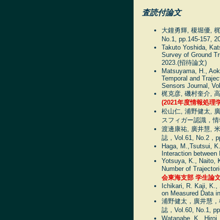
査読付論文
大鐘勇輝, 榎堀優, 
No.1, pp.145-157, 2
Takuto Yoshida, Kat
Survey of Ground Tr
2023.(招待論文)
Matsuyama, H., Aoki,
Temporal and Trajec
Sensors Journal, Vo
梶克彦, 磯村奎介, 高井
(2021年度情報処理
松山仁, 浦野健太,
スフィガー認識，情報処理学
渡邊康祐, 廣井慧,
誌，Vol.61, No.2，p
Haga, M.,Tsutsui, K.
Interaction between P
Yotsuya, K., Naito, 
Number of Trajectori
会東海支部 学生論文
Ichikari, R. Kaji, K
on Measured Data in
浦野健太，廣井慧，
誌，Vol.60, No.1, pp
Watanabe, K., Hiroi,