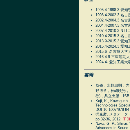
1995.4-1998.3
1998.4-2002
2002.4-2004
2004.4-2007
2007.4-2010
2010.4-2015
2013.9-2015.
2015.4-2024.
2015.6- 名古屋
2016.4-9 三重短
2024.4- 愛知工
書籍
監修：水野忠則，内
野博章，神崎映光，
巻)，共立出版，ISBN: 9
Kaji, K., Kawaguchi
Technologies Specia
DOI 10.1007/978-94
梶克彦, メタデータ
pp.32-36, 2012.
[PD
Nava, G. P., Shirai,
Advances in Sound L