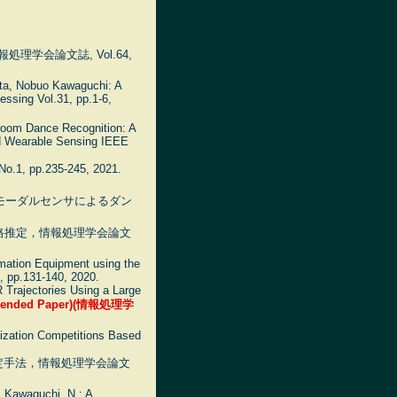
学会論文誌, Vol.64,
ata, Nobuo Kawaguchi: A
essing Vol.31, pp.1-6,
lroom Dance Recognition: A
nd Wearable Sensing IEEE
p.235-245, 2021.
チモーダルセンサによるダン
経路推定，情報処理学会論文
tomation Equipment using the
2, pp.131-140, 2020.
R Trajectories Using a Large
ended Paper)
(情報処理学
alization Competitions Based
定手法，情報処理学会論文
, Kawaguchi, N.: A