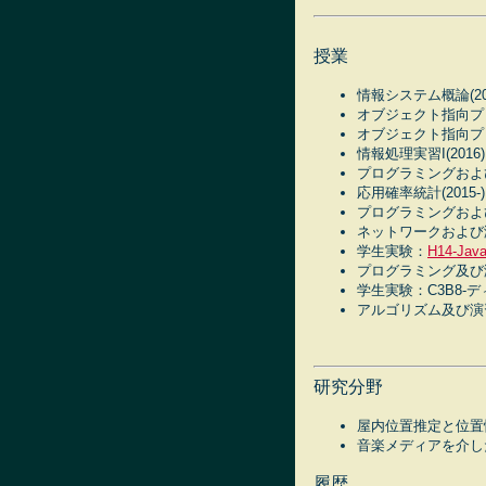
授業
情報システム概論(201
オブジェクト指向プロ
オブジェクト指向プロ
情報処理実習I(2016)
プログラミングおよび演
応用確率統計(2015-)
プログラミングおよび演
ネットワークおよび演習
学生実験：
H14-Ja
プログラミング及び演習(
学生実験：C3B8-ディ
アルゴリズム及び演習(2
研究分野
屋内位置推定と位
音楽メディアを介し
履歴