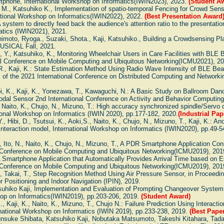
tphone, International Workshop on Informatics(IWIN2023), 2023.
(Student A
, M., Katsuhiko K., Implementation of spatio-temporal Fencing for Crowd Sen
national Workshop on Informatics(IWIN2022), 2022.
(Best Presentation Award
A system to directly feed back the audience's attention ratio to the presentatio
tics (IWIN2021), 2021.
imoto, Ryoga., Suzaki, Shota., Kaji, Katsuhiko., Building a Crowdsensing Pl
USICAL Fall, 2021.
, Y., Katsuhiko, K., Monitoring Wheelchair Users in Care Facilities with BLE
al Conference on Mobile Computing and Ubiquitous Networking(ICMU2021), 20
R., Kaji, K.: State Estimation Method Using Radio Wave Intensity of BLE Beac
 of the 2021 International Conference on Distributed Computing and Network
, K., Kaji, K., Yonezawa, T., Kawaguchi, N.: A Basic Study on Ballroom Dance
dal Sensor 2nd International Conference on Activity and Behavior Computin
., Naito, K., Chujo, N., Mizuno, T.: High accuracy synchronized spindle/Servo 
ional Workshop on Informatics (IWIN 2020), pp.177-182, 2020.
(Industrial Pa
., Hibi, D., Tsutsui, K., Aoki,S., Naito, K., Chujo, N., Mizuno, T., Kaji, K.: A
nteraction model, International Workshop on Informatics (IWIN2020), pp.49-5
, Ito, N., Naito, K., Chujo, N., Mizuno, T., A PDR Smartphone Application Co
l Conference on Mobile Computing and Ubiquitous Networking(ICMU2019), 201
 A Smartphone Application that Automatically Provides Arrival Time based on E
l Conference on Mobile Computing and Ubiquitous Networking(ICMU2019), 201
., Takai, T., Step Recognition Method Using Air Pressure Sensor, in Proceedin
 Positioning and Indoor Navigation (IPIN), 2019.
uhiko Kaji, Implementation and Evaluation of Prompting Changeover System 
hop on Informatics(IWIN2019), pp.203-206, 2019.
(Student Award)
, Kaji, K., Naito, K., Mizuno, T., Chujo N.: Failure Prediction Using Interacti
national Workshop on Informatics (IWIN 2019), pp.233-238, 2019.
(Best Pape
unsuke Shibata, Katsuhiko Kaji, Nobutaka Matsumoto, Takeshi Kitahara, Tada