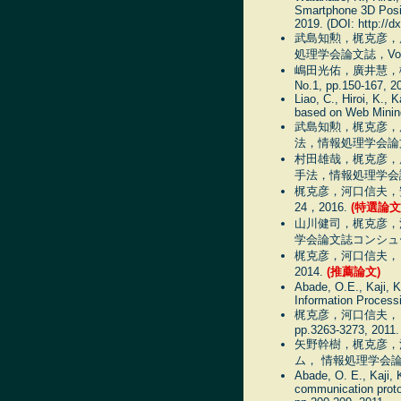
Smartphone 3D Posit
2019. (DOI: http://dx
武島知勲，梶克彦，
処理学会論文誌，Vol.59,
嶋田光佑，廣井慧，
No.1, pp.150-167, 2
Liao, C., Hiroi, K.
based on Web Mining
武島知勲，梶克彦，
法，情報処理学会論文誌，Vo
村田雄哉，梶克彦，
手法，情報処理学会論文誌，V
梶克彦，河口信夫，安定
24，2016.
(特選論文
山川健司，梶克彦，
学会論文誌コンシューマ・デ
梶克彦，河口信夫， 無
2014.
(推薦論文)
Abade, O.E., Kaji, K
Information Processi
梶克彦，河口信夫， in
pp.3263-3273, 2011.
矢野幹樹，梶克彦，河
ム， 情報処理学会論文誌，Vo
Abade, O. E., Kaji, 
communication proto