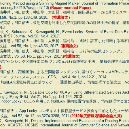
ioning Method using a Spinning Magnet Marker, Journal of Information Proces
.doi.org/10.2197/ipsjjip.27.10)
(Recommended Paper)
廣井慧，河口信夫，神山剛，太田賢，稲村浩，回転磁石マーカに基づくスマ
 No.1, pp.138-149, 2018.
（推薦論文）
梶克彦，河口信夫，仮想空間を利用した空間認識能力の計測手法の提案，情報処理
018.
, Kaji, K., Sakurada, K., Kawaguchi, N., Event.Locky: System of Event-Data E
, IPSJ Journal, Vol.58, No.4, 2017.
廣井慧，河口信夫，神山剛，太田賢，稲村浩， 通路に設置した回転する磁石
l.58, No.1, pp.43-56, 2017.
(推薦論文)
廣井慧，河口信夫，神山剛，太田賢，稲村浩， 歩行時の磁気センシングデー
ol.58, No.1, pp.57-67, 2017.
(推薦論文)
センシング区間検出に基づく3次元歩行軌跡推定手法， 情報処理学会論文誌，Vol.57
)
河口信夫，距離画像による空間情報マッチングに基づくマーカレスARシステ
バイス＆システム（CDS）, Vol.4 No.1, pp.12-21, 2014.
線LAN環境特異点に基づくゲート通過検出手法， 情報処理学会論文誌，Vol.55, No.
., Kawaguchi, N., Scalable QoS for XCAST using Differentiated Services Archi
ng (JIP) by IPSJ, Vol.21, No.1, pp.131-144, 2013.
door.Locky: UGCを利用した無線LAN 屋内位置情報基盤， 情報処理学会論文誌，V
口信夫， App.Locky:コンテキスト依存型サービス推薦を目的としたユー
l.52, No.12, pp,3274-3288, 2011.
(2012年度情報処理学会論文賞)
K., Kawaguchi, N., Design, Implementation and Evaluation of a Routing Engine
col: XCAST6, IJCSNS International Journal of Computer Science and Network