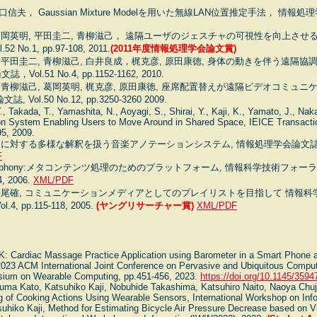
， Gaussian Mixture Modelを用いた無線LAN位置推定手法， 情報処理学会論
 葛岡英明, 平田圭二, 青柳滋己， 遠隔ユーザのジェスチャの可視性を向上させ
o.1, pp.97-108, 2011.
(2011年度情報処理学会論文賞)
, 平田圭二, 青柳滋己, 白井良成，梶克彦, 原田康徳, 身体の動きを伴う遠隔
l.51 No.4, pp.1152-1162, 2010.
, 青柳滋己, 葛岡英明, 梶克彦, 原田康徳, 座席配置替えが遠隔ビデオコミュ
Vol.50 No.12, pp.3250-3260 2009.
Y., Takada, T., Yamashita, N., Aoyagi, S., Shirai, Y., Kaji, K., Yamato, J., Na
 System Enabling Users to Move Around in Shared Space, IEICE Transaction
5, 2009.
に対する多様な解釈を扱う音楽アノテーションシステム, 情報処理学会論文誌, Vol.48,
F
Annphony:メタコンテンツ処理のためのプラットフォーム, 情報科学技術フォーラ
4, 2006.
XML/PDF
 長尾確, コミュニケーションメディアとしてのプレイリストを目指して 情報科学
, pp.115-118, 2005.
(ヤングリサーチャー賞)
XML/PDF
 K: Cardiac Massage Practice Application using Barometer in a Smart Phone 
2023 ACM International Joint Conference on Pervasive and Ubiquitous Comp
osium on Wearable Computing, pp.451-456, 2023.
https://doi.org/10.1145/359
a Kato, Katsuhiko Kaji, Nobuhide Takashima, Katsuhiro Naito, Naoya Chuj
g of Cooking Actions Using Wearable Sensors, International Workshop on Inf
uhiko Kaji, Method for Estimating Bicycle Air Pressure Decrease based on Vi