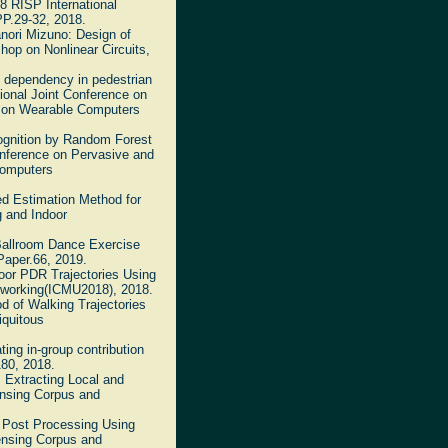
18 RISP International
P.29-32, 2018.
nori Mizuno: Design of
hop on Nonlinear Circuits,
te dependency in pedestrian
ional Joint Conference on
m on Wearable Computers
ognition by Random Forest
onference on Pervasive and
Computers
ed Estimation Method for
 and Indoor
 Ballroom Dance Exercise
Paper.66, 2019.
door PDR Trajectories Using
etworking(ICMU2018), 2018.
od of Walking Trajectories
iquitous
ting in-group contribution
180, 2018.
M Extracting Local and
ensing Corpus and
h Post Processing Using
ensing Corpus and