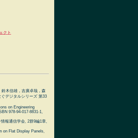
ジェクト
，鈴木信雄，吉廣卓哉，森
ぐデジタルシリーズ 第33
ions on Engineering
ISBN 978-94-017-8831-1,
報通信学会, 2群9編1章,
on on Flat Display Panels,