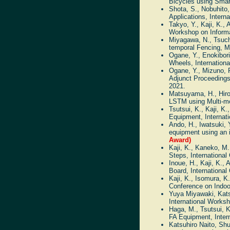
Bicycles using Smar
Shota, S., Nobuhito
Applications, Inter
Takyo, Y., Kaji, K., 
Workshop on Informa
Miyagawa, N., Tsuch
temporal Fencing, M
Ogane, Y., Enokibori
Wheels, Internation
Ogane, Y., Mizuno, 
Adjunct Proceedings
2021.
Matsuyama, H., Hiroi
LSTM using Multi-mo
Tsutsui, K., Kaji, K
Equipment, Internat
Ando, H., Iwatsuki, Y
equipment using an i
Award)
Kaji, K., Kaneko, M.
Steps, Internationa
Inoue, H., Kaji, K.,
Board, Internationa
Kaji, K., Isomura, K
Conference on Indoor
Yuya Miyawaki, Kats
International Works
Haga, M., Tsutsui, K.
FA Equipment, Inter
Katsuhiro Naito, Sh