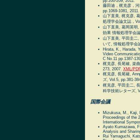
pp.200-209, 2011.
藤田迪，梶克彦，河口信夫
pp.1069-1081, 2011.
山下直美, 梶克彦,
処理学会論文誌，Vol.52 N
山下直美, 葛岡英明
効果 情報処理学会論文誌，Vo
山下直美, 平田圭二
いて, 情報処理学会論文誌, 
Hirata, K., Harada, 
Video Communication
C No.11 pp.1387-139
梶克彦, 長尾確, 楽曲
273, 2007.
XML/PD
梶克彦, 長尾確, 
ズ, Vol.5, pp.381-38
梶克彦, 平田圭二,
科学技術レターズ, Vol.4
国際会議
Mizukusa, M., Kaji,
Proceedings of the 
International Symp
Ayato Kumazawa, Fum
Analysis and Sharin
Rui Yamaguchi, Kats