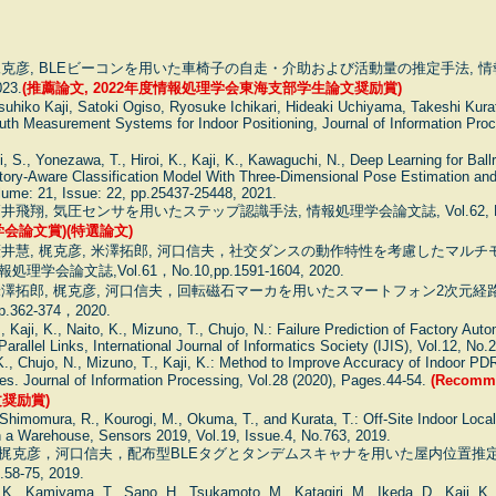
梶克彦, BLEビーコンを用いた車椅子の自走・介助および活動量の推定手法, 情報処理
023.
(推薦論文, 2022年度情報処理学会東海支部学生論文奨励賞)
suhiko Kaji, Satoki Ogiso, Ryosuke Ichikari, Hideaki Uchiyama, Takeshi Kur
uth Measurement Systems for Indoor Positioning, Journal of Information Proc
 S., Yonezawa, T., Hiroi, K., Kaji, K., Kawaguchi, N., Deep Learning for Bal
tory-Aware Classification Model With Three-Dimensional Pose Estimation a
lume: 21, Issue: 22, pp.25437-25448, 2021.
飛翔, 気圧センサを用いたステップ認識手法, 情報処理学会論文誌, Vol.62, No.1, p
学会論文賞)(特選論文)
 廣井慧, 梶克彦, 米澤拓郎, 河口信夫，社交ダンスの動作特性を考慮したマル
会論文誌,Vol.61，No.10,pp.1591-1604, 2020.
 米澤拓郎, 梶克彦, 河口信夫，回転磁石マーカを用いたスマートフォン2次元
p.362-374，2020.
, Kaji, K., Naito, K., Mizuno, T., Chujo, N.: Failure Prediction of Factory Au
arallel Links, International Journal of Informatics Society (IJIS), Vol.12, No.
K., Chujo, N., Mizuno, T., Kaji, K.: Method to Improve Accuracy of Indoor PD
es. Journal of Information Processing, Vol.28 (2020), Pages.44-54.
(Recomm
奨励賞)
., Shimomura, R., Kourogi, M., Okuma, T., and Kurata, T.: Off-Site Indoor Loc
 a Warehouse, Sensors 2019, Vol.19, Issue.4, No.763, 2019.
梶克彦，河口信夫，配布型BLEタグとタンデムスキャナを用いた屋内位置推
.58-75, 2019.
 K., Kamiyama, T., Sano, H., Tsukamoto, M., Katagiri, M., Ikeda, D., Kaji, K.