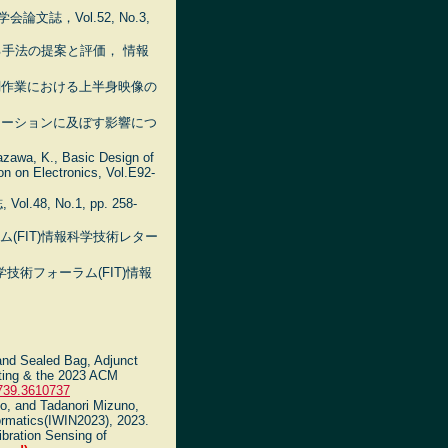
文誌，Vol.52, No.3,
る手法の提案と評価， 情報
協調作業における上半身映像の
ニケーションに及ぼす影響につ
kazawa, K., Basic Design of
 on Electronics, Vol.E92-
 No.1, pp. 258-
ム(FIT)情報科学技術レター
技術フォーラム(FIT)情報
and Sealed Bag, Adjunct
uting & the 2023 ACM
4739.3610737
o, and Tadanori Mizuno,
ormatics(IWIN2023), 2023.
bration Sensing of